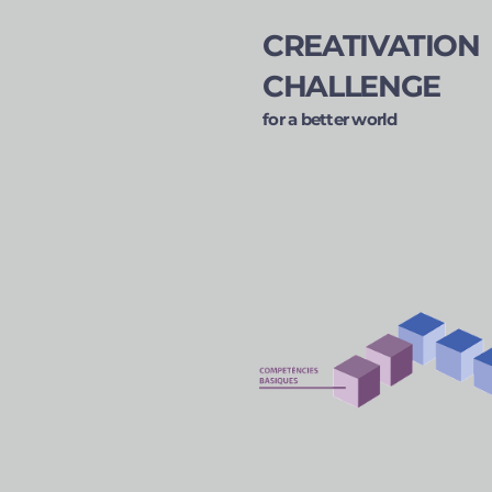
CREATIVATION
CHALLENGE
for a better world