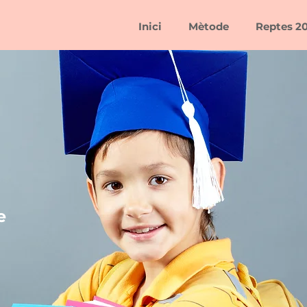
Inici
Mètode
Reptes 2
e