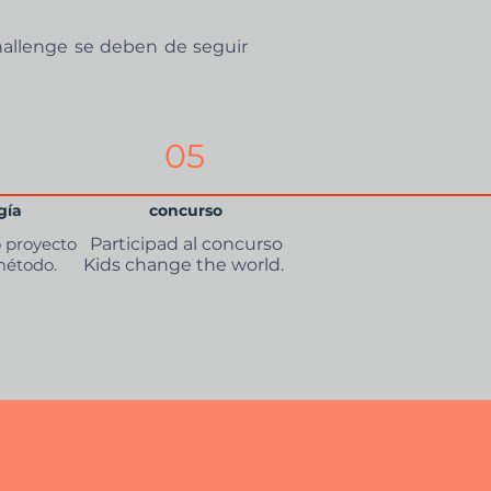
hallenge se deben de seguir
05
gía
concurso
o proyecto
Participad al concurso
método.
Kids change the world.