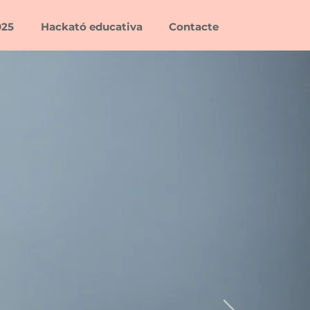
025
Hackató educativa
Contacte