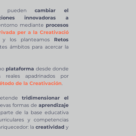
as pueden
cambiar el
uciones innovadoras a
entorno mediante
procesos
ivada per a la Creativació
y los planteamos
Retos
tes ámbitos para acercar la
mo
plataforma
desde donde
s reales apadrinados por
étodo de la Creativación
.
pretende
tridimensionar el
evas formas de
aprendizaje
 parte de la base educativa
urriculares y competencias
nriquecedor: la
creatividad
y