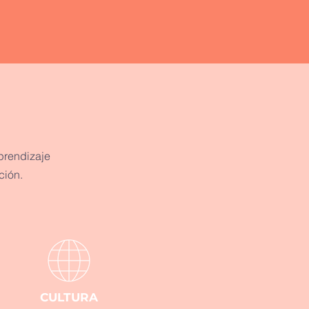
prendizaje
ción.
CULTURA