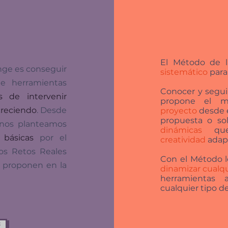
El Método de l
enge es conseguir
sistemático
para
e herramientas
Conocer y segui
 de intervenir
propone el 
creciendo
. Desde
proyecto
desde e
propuesta o so
n nos planteamos
dinámicas
qu
 básicas
por el
creatividad
adapt
os Retos Reales
Con el Método 
 proponen en
la
dinamizar cualq
herramientas 
cualquier tipo de
s