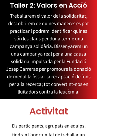
Taller 2: Valors en Acció
Treballarem el valor de la solidaritat,
descobrirem de quines maneres es pot
practicar i podrem identificar quines
són les claus per dur a terme una
campanya solidària. Dissenyarem un
una campanya real per a una causa
solidària impulsada per la Fundació
Josep Carreras per promoure la donació
de medul·la òssia i la recaptació de fons
per a la recerca; tot convertint-nos en
lluitadors contra la leucèmia.
Activitat
Els participants, agrupats en equips,
tindran l’oportunitat de treballar un