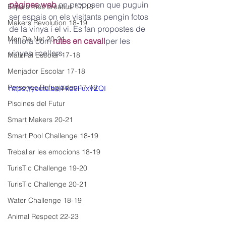
pàgines web
 on proposen que puguin 
Espais més creatius 17-18
ser espais on els visitants pengin fotos 
Makers Revolution 18-19
de la vinya i el vi. Es fan propostes de 
Mar De Net 20-21
millora com 
rutes en cavall
per les 
vinyes i cellers.
Material Escolar 17-18
Menjador Escolar 17-18
Persones Refugiades 17-18
https://youtu.be/Fkd9FuxVZQI
Piscines del Futur
Smart Makers 20-21
Smart Pool Challenge 18-19
Treballar les emocions 18-19
TurisTic Challenge 19-20
TurisTic Challenge 20-21
Water Challenge 18-19
Animal Respect 22-23