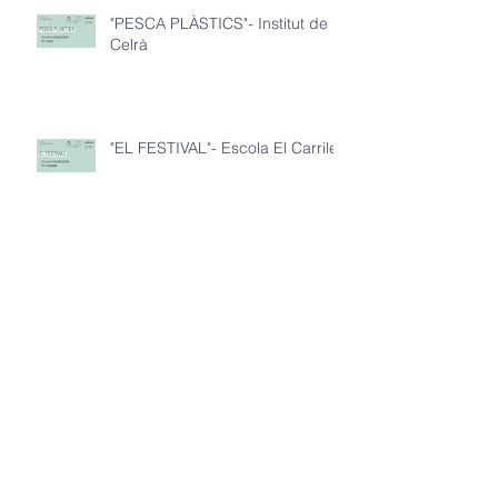
"PESCA PLÀSTICS"- Institut de
Celrà
"EL FESTIVAL"- Escola El Carrilet
"BESCANO PLÀSTIC"- IE La
Miquela
"3A: COMPACTING PLASTICS"-
IE La Miquela