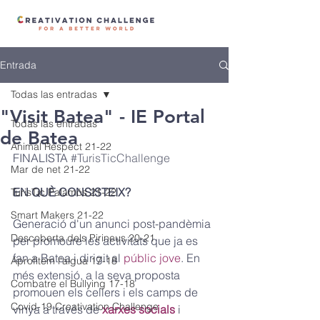
Entrada
Todas las entradas
"Visit Batea" - IE Portal
Todas las entradas
de Batea
Animal Respect 21-22
FINALISTA 
#TurisTicChallenge
Mar de net 21-22
EN QUÈ CONSISTEIX? 
TurisTic Palamós 21-22
Smart Makers 21-22
Generació d'un anunci 
post-pandèmia 
Descoberta dels Pirineus 20-21
per promoure les activitats que ja es 
fan a Batea i dirigit al 
públic jove
. En 
Aprofitem l'aigua 17-18
més extensió, a la seva proposta 
Combatre el Bullying 17-18
promouen els cellers i els camps de 
Covid-19 Creativation Challenge
vinya a través de 
xarxes socials 
i 