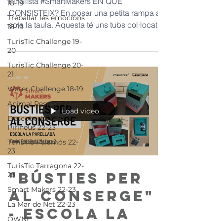
Finalista #SmartMakers EN QUÈ
18-19
CONSISTEIX? En posar una petita rampa a
Treballar les emocions
sota la taula. Aquesta té uns tubs col·locats
18-19
horitzontalment que...
TurisTic Challenge 19-
20
TurisTic Challenge 20-
21
Water Challenge 18-19
Animal Respect 22-23
Load video
Descoberta dels
Pirineus 22-23
TurisTic Palamós 22-
23
TurisTic Tarragona 22-
"Bústies per
23
Smart Makers 22-23
al conserge"
La Mar de Net 22-23
- Escola La
OWNI