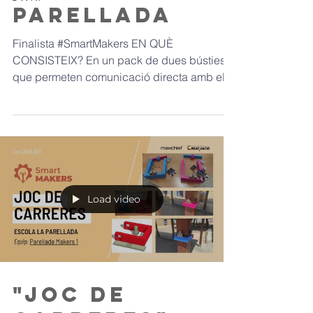
Parellada
Finalista #SmartMakers EN QUÈ
CONSISTEIX? En un pack de dues bústies
que permeten comunicació directa amb el
conserge del centre educatiu...
Load video
"Joc de