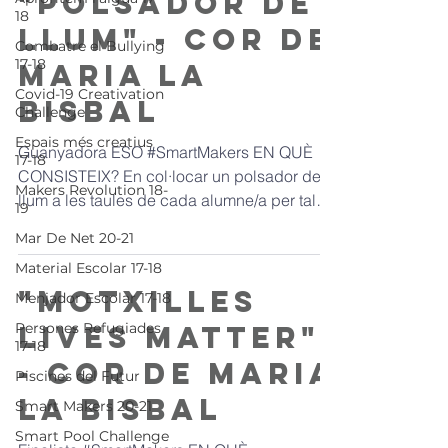
"Polsador de
18
llum" - Cor de
Combatre el Bullying
17-18
Maria La
Covid-19 Creativation
Bisbal
Challenge
Espais més creatius
Guanyadora ESO #SmartMakers EN QUÈ
17-18
CONSISTEIX? En col·locar un polsador de
Makers Revolution 18-
llum a les taules de cada alumne/a per tal
19
que el pugui prémer...
Mar De Net 20-21
Material Escolar 17-18
"Motxilles
Menjador Escolar 17-18
Persones Refugiades
Lives Matter"
17-18
- Cor de Maria
Piscines del Futur
La Bisbal
Smart Makers 20-21
Smart Pool Challenge