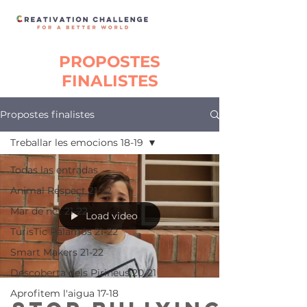
PROPOSTES
FINALISTES
Propostes finalistes
Treballar les emocions 18-19
Todas las entradas
Animal Respect 21-22
Mar de net 21-22
Load video
TurisTic Palamós 21-22
Smart Makers 21-22
Descoberta dels Pirineus 20-21
Aprofitem l'aigua 17-18