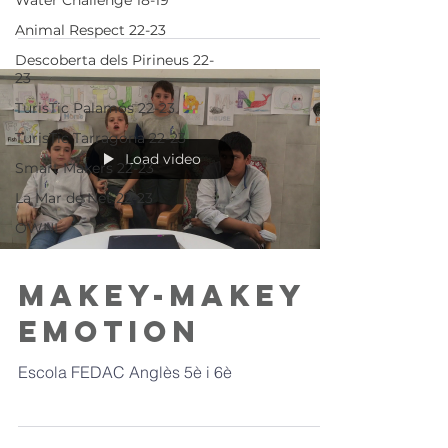
Water Challenge 18-19
Animal Respect 22-23
Descoberta dels Pirineus 22-
23
TurisTic Palamós 22-23
TurisTic Tarragona 22-23
Load video
Smart Makers 22-23
La Mar de Net 22-23
OWNI
Makey-Makey
Emotion
Escola FEDAC Anglès 5è i 6è