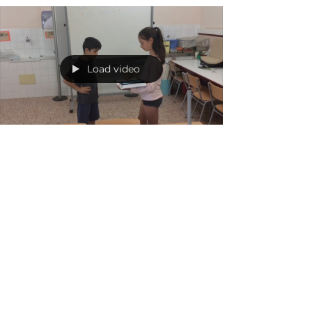
Load video
FUNSA
EMOCIONS
Escola Montserrat 5è A