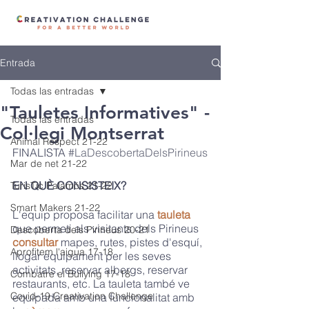
Entrada
Todas las entradas
"Tauletes Informatives" -
Todas las entradas
Col·legi Montserrat
Animal Respect 21-22
FINALISTA 
#LaDescobertaDelsPirineus
Mar de net 21-22
EN QUÈ CONSISTEIX? 
TurisTic Palamós 21-22
Smart Makers 21-22
L'equip proposa facilitar una 
tauleta 
que permeti als visitants dels Pirineus 
Descoberta dels Pirineus 20-21
consultar
 mapes, rutes, pistes d'esquí, 
Aprofitem l'aigua 17-18
llogar equipament per les seves 
activitats, reservar albergs, reservar 
Combatre el Bullying 17-18
restaurants, etc. La tauleta també ve 
Covid-19 Creativation Challenge
equipada amb una funcionalitat amb 