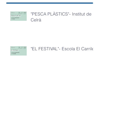
"PESCA PLÀSTICS"- Institut de
Celrà
"EL FESTIVAL"- Escola El Carrilet
"BESCANO PLÀSTIC"- IE La
Miquela
"3A: COMPACTING PLASTICS"-
IE La Miquela