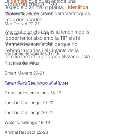
la 
càmera
 que quan enfoca una 
Espais més creatius 17-18
espècie d'animal o planta, l'
identifica
 i 
t'informa de les seves característiques 
Makers Revolution 18-19
més destacades.
Mar De Net 20-21
Malgrat que els adults ja tenen mòbils, 
Material Escolar 17-18
poder fer tot això amb la TIP els hi 
Menjador Escolar 17-18
permet desconnectar, perquè no 
rebran trucades i els infants de la 
Persones Refugiades 17-18
família també la podran utilitzar si està 
ben protegida. 
Piscines del Futur
Smart Makers 20-21
Smart Pool Challenge 18-19
https://youtu.be/mQDuFn6eAN4
Treballar les emocions 18-19
TurisTic Challenge 19-20
TurisTic Challenge 20-21
Water Challenge 18-19
Animal Respect 22-23