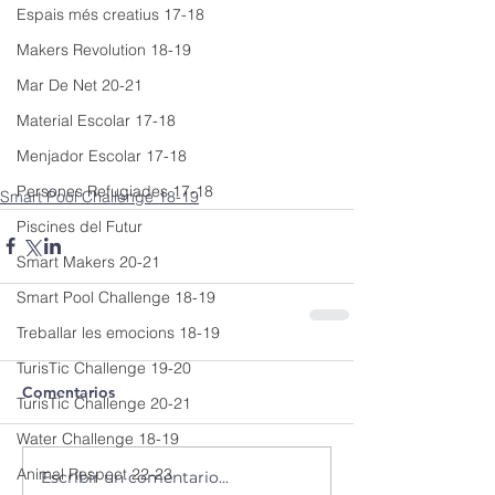
Espais més creatius 17-18
Makers Revolution 18-19
Mar De Net 20-21
Material Escolar 17-18
Menjador Escolar 17-18
Persones Refugiades 17-18
Smart Pool Challenge 18-19
Piscines del Futur
Smart Makers 20-21
Smart Pool Challenge 18-19
Treballar les emocions 18-19
TurisTic Challenge 19-20
Comentarios
TurisTic Challenge 20-21
Water Challenge 18-19
Animal Respect 22-23
Escribir un comentario...