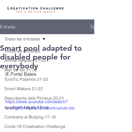
Entrada
Todas las entradas
Smart pool adapted to
Todas las entradas
disabled people for
Animal Respect 21-22
everybody
Mar de net 21-22
IE Portal Batea
TurisTic Palamós 21-22
Smart Makers 21-22
Descoberta dels Pirineus 20-21
https://www.youtube.com/watch?
Aprofitem l'aigua 17-18
v=eEg8O4WURyE&feature=youtu.be
Combatre el Bullying 17-18
Covid-19 Creativation Challenge