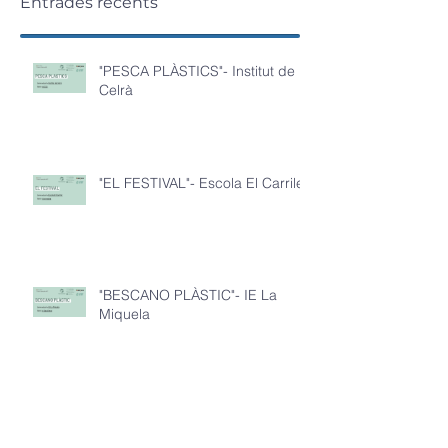
Entrades recents
"PESCA PLÀSTICS"- Institut de
Celrà
"EL FESTIVAL"- Escola El Carrilet
"BESCANO PLÀSTIC"- IE La
Miquela
"3A: COMPACTING PLASTICS"-
IE La Miquela