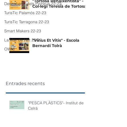
"Tortosa Renaixentista" -
Descoberta dels Pirineus 22-23
Col·legi Teresià de Tortosa
TurisTic Palamós 22-23
TurisTic Tarragona 22-23
Smart Makers 22-23
La Mar de Net 22-23
"Vinus Et Vitis" - Escola
Bernardí Tolrà
OWNI
Entrades recents
"PESCA PLÀSTICS"- Institut de
Celrà