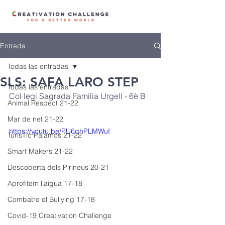
Entrada
Todas las entradas
SLS: SAFA LARO STEP
Todas las entradas
Col·legi Sagrada Família Urgell - 6è B
Animal Respect 21-22
Mar de net 21-22
https://youtu.be/PU6qhPLMWuI
TurisTic Palamós 21-22
Smart Makers 21-22
Descoberta dels Pirineus 20-21
Aprofitem l'aigua 17-18
Combatre el Bullying 17-18
Covid-19 Creativation Challenge