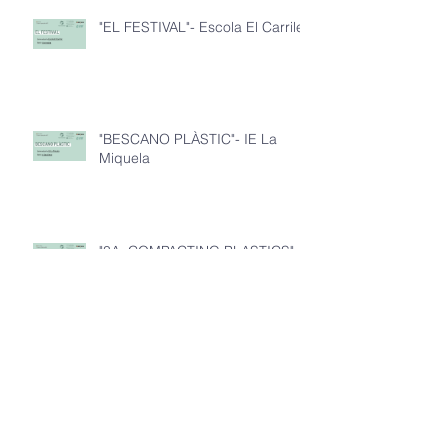
"EL FESTIVAL"- Escola El Carrilet
"BESCANO PLÀSTIC"- IE La
Miquela
"3A: COMPACTING PLASTICS"-
IE La Miquela
"NON-PLASTIC REPUBLIC"- IE
La Miquela