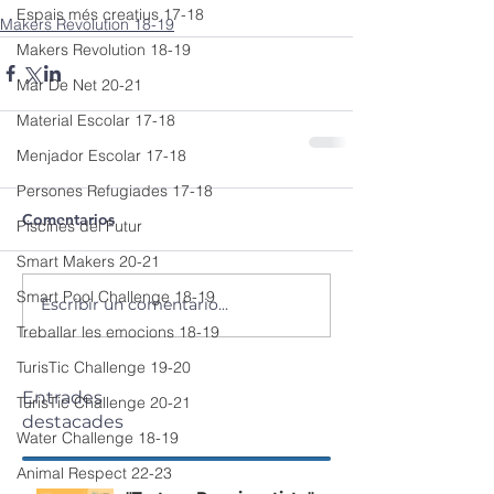
Espais més creatius 17-18
Makers Revolution 18-19
Makers Revolution 18-19
Mar De Net 20-21
Material Escolar 17-18
Menjador Escolar 17-18
Persones Refugiades 17-18
Comentarios
Piscines del Futur
Smart Makers 20-21
Smart Pool Challenge 18-19
Escribir un comentario...
Treballar les emocions 18-19
TurisTic Challenge 19-20
Entrades
TurisTic Challenge 20-21
destacades
Water Challenge 18-19
Animal Respect 22-23