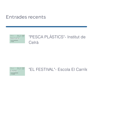
Entrades recents
"PESCA PLÀSTICS"- Institut de
Celrà
"EL FESTIVAL"- Escola El Carrilet
"BESCANO PLÀSTIC"- IE La
Miquela