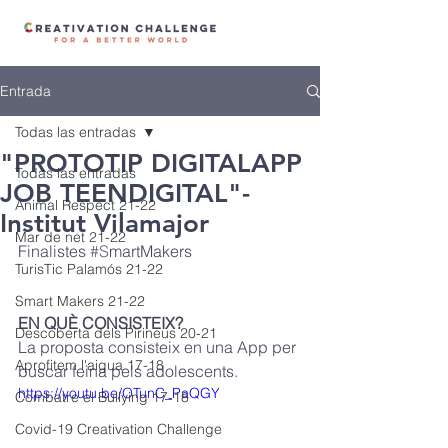
Entrada
Todas las entradas
"PROTOTIP DIGITALAPP
Todas las entradas
JOB TEENDIGITAL"-
Animal Respect 21-22
Institut Vilamajor
Mar de net 21-22
Finalistes 
#
S
martMakers
TurisTic Palamós 21-22
Smart Makers 21-22
EN QUÈ CONSISTEIX? 
Descoberta dels Pirineus 20-21
La proposta consisteix en una App per 
Aprofitem l'aigua 17-18
buscar feina pels adolescents.
https://youtu.be/OTunC_PaQGY
Combatre el Bullying 17-18
Covid-19 Creativation Challenge