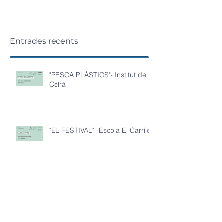
Entrades recents
"PESCA PLÀSTICS"- Institut de
Celrà
"EL FESTIVAL"- Escola El Carrilet
"BESCANO PLÀSTIC"- IE La
Miquela