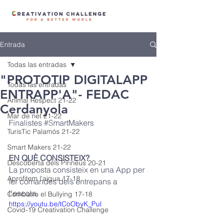
Entrada
Todas las entradas
"PROTOTIP DIGITALAPP
Todas las entradas
ENTRAPP'A"- FEDAC
Animal Respect 21-22
Cerdanyola
Mar de net 21-22
Finalistes 
#
S
martMakers
TurisTic Palamós 21-22
Smart Makers 21-22
EN QUÈ CONSISTEIX? 
Descoberta dels Pirineus 20-21
La proposta consisteix en una App per 
Aprofitem l'aigua 17-18
fer comandes dels entrepans a 
l'escola.
Combatre el Bullying 17-18
https://youtu.be/tCoObyK_PuI
Covid-19 Creativation Challenge