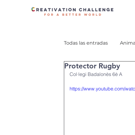
Todas las entradas
Anima
Protector Rugby
TurisTic Palamós 21-22
Col·legi Badalonès 6è A
https://www.youtube.com/wat
Descoberta dels Pirineus
Combatre el Bullying 17-