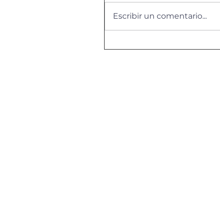
Escribir un comentario...
Animal Respect 22-23
TurisTic Palamós 22-23
Smart Makers 22-23