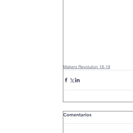
Espais més creatius 17-1
Mar De Net 20-21
Ma
Persones Refugiades 17-
Makers Revolution 18-19
Smart Makers 20-21
Treballar les emocions 18
Comentarios
TurisTic Challenge 20-21