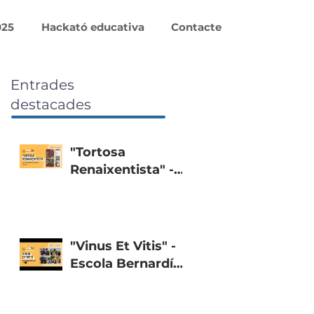
025
Hackató educativa
Contacte
Entrades
destacades
"Tortosa
Renaixentista" -
Col·legi Teresià de
Tortosa
"Vinus Et Vitis" -
Escola Bernardí
Tolrà