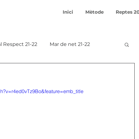
Inici
Mètode
Reptes 2
l Respect 21-22
Mar de net 21-22
Smart Makers 21-22
ch?v=r4ed0vTz9Bo&feature=emb_title
 20-21
Aprofitem l'aigua 17-18
18
Covid-19 Creativation Challenge