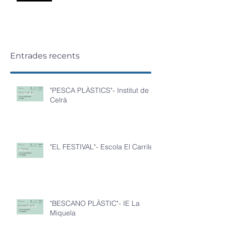
Entrades recents
"PESCA PLÀSTICS"- Institut de
Celrà
"EL FESTIVAL"- Escola El Carrilet
"BESCANO PLÀSTIC"- IE La
Miquela