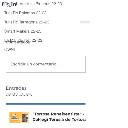
Descoberta dels Pirineus 22-23
TurisTic Palamós 22-23
TurisTic Tarragona 22-23
Smart Makers 22-23
La Mar de Net 22-23
Comentarios
OWNI
Escribir un comentario...
Entrades
destacades
"Tortosa Renaixentista" -
Col·legi Teresià de Tortosa