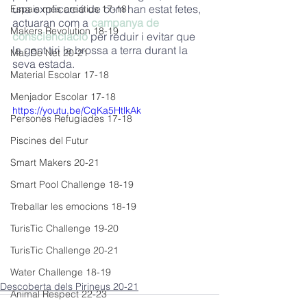
una explicació de com han estat fetes, 
Espais més creatius 17-18
actuaran com a 
campanya de 
Makers Revolution 18-19
conscienciació
 per reduir i evitar que 
la gent tiri la brossa a terra durant la 
Mar De Net 20-21
seva estada. 
Material Escolar 17-18
Menjador Escolar 17-18
https://youtu.be/CqKa5HtlkAk
Persones Refugiades 17-18
Piscines del Futur
Smart Makers 20-21
Smart Pool Challenge 18-19
Treballar les emocions 18-19
TurisTic Challenge 19-20
TurisTic Challenge 20-21
Water Challenge 18-19
Descoberta dels Pirineus 20-21
Animal Respect 22-23