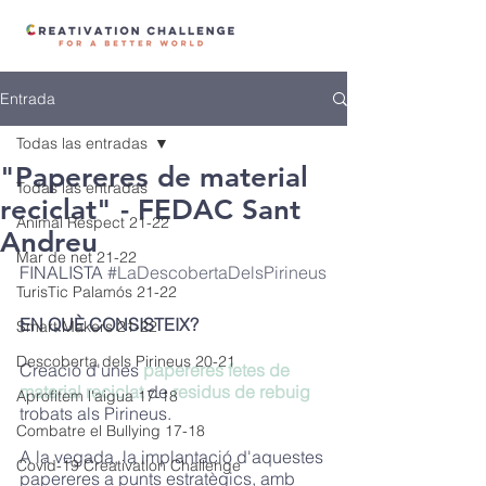
Entrada
Todas las entradas
"Papereres de material
Todas las entradas
reciclat" - FEDAC Sant
Animal Respect 21-22
Andreu
Mar de net 21-22
FINALISTA 
#LaDescobertaDelsPirineus
TurisTic Palamós 21-22
EN QUÈ CONSISTEIX? 
Smart Makers 21-22
Descoberta dels Pirineus 20-21
Creació d'unes 
papereres fetes de 
material reciclat
 de 
residus de rebuig
Aprofitem l'aigua 17-18
trobats als Pirineus. 
Combatre el Bullying 17-18
A la vegada, la implantació d'aquestes 
Covid-19 Creativation Challenge
papereres a punts estratègics, amb 