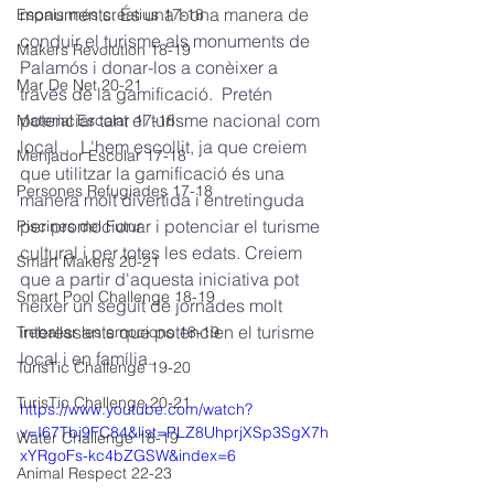
monuments. És una bona manera de 
Espais més creatius 17-18
conduir el turisme als monuments de 
Makers Revolution 18-19
Palamós i donar-los a conèixer a 
Mar De Net 20-21
través de la gamificació.  Pretén 
potenciar tant el turisme nacional com 
Material Escolar 17-18
local.    L'hem escollit, ja que creiem 
Menjador Escolar 17-18
que utilitzar la gamificació és una 
Persones Refugiades 17-18
manera molt divertida i entretinguda 
per promocionar i potenciar el turisme 
Piscines del Futur
cultural i per totes les edats. Creiem 
Smart Makers 20-21
que a partir d'aquesta iniciativa pot 
Smart Pool Challenge 18-19
néixer un seguit de jornades molt 
interessants que potencien el turisme 
Treballar les emocions 18-19
local i en família.
TurisTic Challenge 19-20
TurisTic Challenge 20-21
https://www.youtube.com/watch?
v=I67Tbj9FC84&list=PLZ8UhprjXSp3SgX7h
Water Challenge 18-19
xYRgoFs-kc4bZGSW&index=6
Animal Respect 22-23