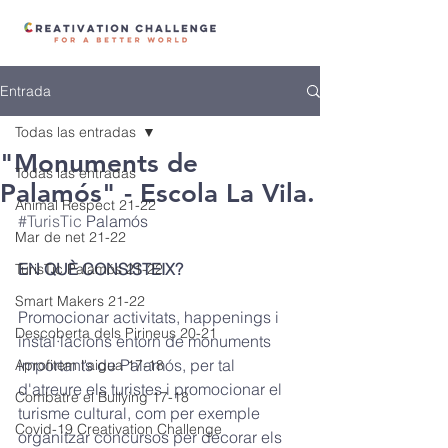
Entrada
Todas las entradas
"Monuments de
Todas las entradas
Palamós" - Escola La Vila.
Animal Respect 21-22
#TurisTic
 Palamós
Mar de net 21-22
EN QUÈ CONSISTEIX? 
TurisTic Palamós 21-22
Smart Makers 21-22
Promocionar activitats, happenings i 
Descoberta dels Pirineus 20-21
instal·lacions entorn de monuments 
importants de Palamós, per tal 
Aprofitem l'aigua 17-18
d'atreure els turistes i promocionar el 
Combatre el Bullying 17-18
turisme cultural, com per exemple 
Covid-19 Creativation Challenge
organitzar concursos per decorar els 