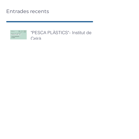
Entrades recents
"PESCA PLÀSTICS"- Institut de
Celrà
"EL FESTIVAL"- Escola El Carrilet
"BESCANO PLÀSTIC"- IE La
Miquela
"3A: COMPACTING PLASTICS"-