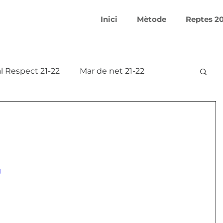
Inici
Mètode
Reptes 2
l Respect 21-22
Mar de net 21-22
Smart Makers 21-22
 20-21
Aprofitem l'aigua 17-18
g
18
Covid-19 Creativation Challenge