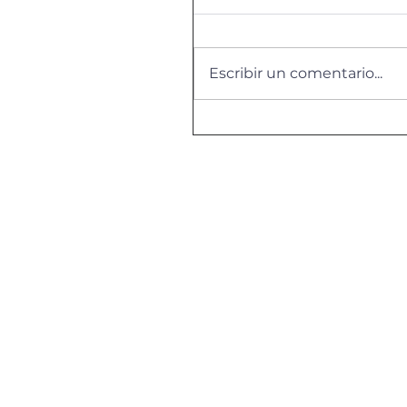
Animal Respect 22-23
Escribir un comentario...
TurisTic Palamós 22-23
Smart Makers 22-23