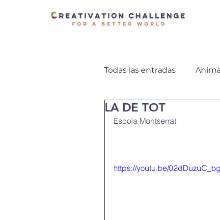
Todas las entradas
Anima
LA DE TOT
TurisTic Palamós 21-22
Escola Montserrat
Descoberta dels Pirineus
https://youtu.be/02dDuzuC_b
Combatre el Bullying 17-