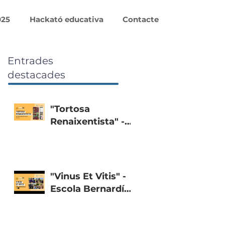
025
Hackató educativa
Contacte
Entrades
destacades
"Tortosa
Renaixentista" -
Col·legi Teresià de
Tortosa
"Vinus Et Vitis" -
Escola Bernardí
Tolrà