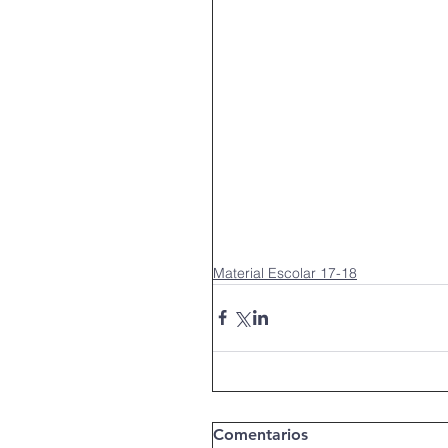
Espais més creatius 17-1
Mar De Net 20-21
Ma
Persones Refugiades 17-
Smart Makers 20-21
Material Escolar 17-18
Treballar les emocions 18
TurisTic Challenge 20-21
Comentarios