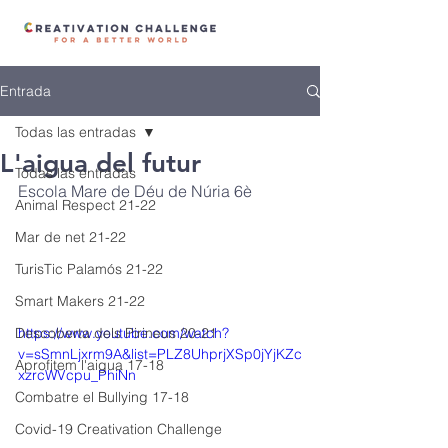
Entrada
Todas las entradas
L'aigua del futur
Todas las entradas
Escola Mare de Déu de Núria 6è
Animal Respect 21-22
Mar de net 21-22
TurisTic Palamós 21-22
Smart Makers 21-22
Descoberta dels Pirineus 20-21
https://www.youtube.com/watch?
v=sSmnLjxrm9A&list=PLZ8UhprjXSp0jYjKZc
Aprofitem l'aigua 17-18
xzrcWVcpu_PhiNn
Combatre el Bullying 17-18
Covid-19 Creativation Challenge