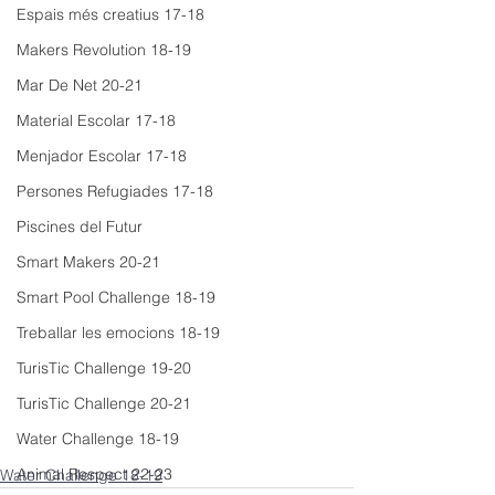
Espais més creatius 17-18
Makers Revolution 18-19
Mar De Net 20-21
Material Escolar 17-18
Menjador Escolar 17-18
Persones Refugiades 17-18
Piscines del Futur
Smart Makers 20-21
Smart Pool Challenge 18-19
Treballar les emocions 18-19
TurisTic Challenge 19-20
TurisTic Challenge 20-21
Water Challenge 18-19
Animal Respect 22-23
Water Challenge 18-19