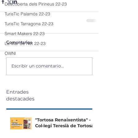
Descoberta dels Pirineus 22-23
TurisTic Palamós 22-23
TurisTic Tarragona 22-23
Smart Makers 22-23
Comentarios
La Mar de Net 22-23
OWNI
Escribir un comentario...
Entrades
destacades
"Tortosa Renaixentista" -
Col·legi Teresià de Tortosa