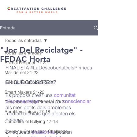
Entrada
Todas las entradas
"Joc Del Reciclatge" -
Todas las entradas
FEDAC Horta
Animal Respect 21-22
FINALISTA 
#LaDescobertaDelsPirineus
Mar de net 21-22
EN QUÈ CONSISTEIX? 
TurisTic Palamós 21-22
Smart Makers 21-22
Es proposa crear una 
comunitat 
d'aprenentatge
 per tal de 
conscienciar
Descoberta dels Pirineus 20-21
als més petits dels problemes 
Aprofitem l'aigua 17-18
mediambientals que afecten els 
Pirineus. 
Combatre el Bullying 17-18
Covid-19 Creativation Challenge
En aquesta 
plataforma
 podran 