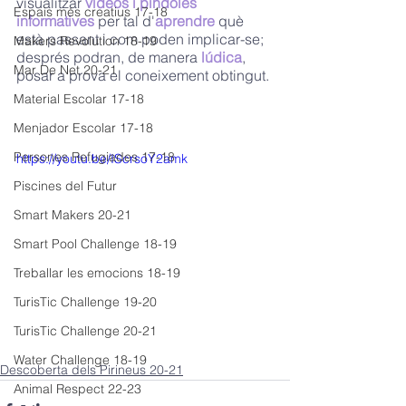
visualitzar 
vídeos i píndoles 
Espais més creatius 17-18
informatives
 per tal d'
aprendre 
què 
està passant i com poden implicar-se; 
Makers Revolution 18-19
després podran, de manera 
lúdica
, 
Mar De Net 20-21
posar a prova el coneixement obtingut.
Material Escolar 17-18
Menjador Escolar 17-18
Persones Refugiades 17-18
https://youtu.be/IScrsoY2amk
Piscines del Futur
Smart Makers 20-21
Smart Pool Challenge 18-19
Treballar les emocions 18-19
TurisTic Challenge 19-20
TurisTic Challenge 20-21
Water Challenge 18-19
Descoberta dels Pirineus 20-21
Animal Respect 22-23