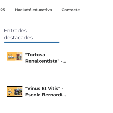
025
Hackató educativa
Contacte
Entrades
destacades
"Tortosa
Renaixentista" -
Col·legi Teresià de
Tortosa
"Vinus Et Vitis" -
Escola Bernardí
Tolrà