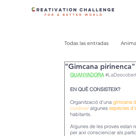
Todas las entradas
Anima
"Gimcana pirinenca"
TurisTic Palamós 21-22
GUANYADORA
#LaDescobert
EN QUÈ CONSISTEIX? 
Descoberta dels Pirineus
Organització d'una 
gimcana d
conèixer
 algunes 
espècies d'
habitants. 
Combatre el Bullying 17-
Algunes de les proves estan r
per així conscienciar als parti