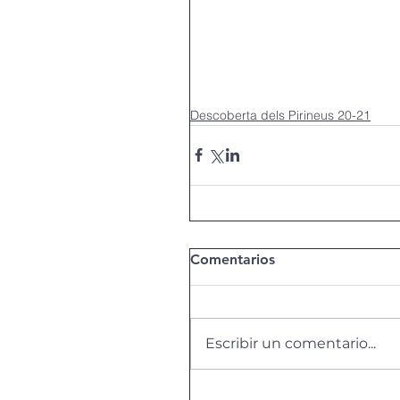
Animal Respect 22-23
TurisTic Palamós 22-23
Descoberta dels Pirineus 20-21
Smart Makers 22-23
Comentarios
Escribir un comentario...