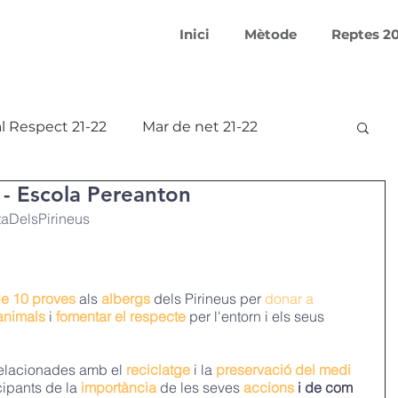
Inici
Mètode
Reptes 2
l Respect 21-22
Mar de net 21-22
 - Escola Pereanton
Smart Makers 21-22
aDelsPirineus
 20-21
Aprofitem l'aigua 17-18
e 10 proves
 als 
albergs
 dels Pirineus per 
donar a 
animals
 i 
fomentar el respecte
 per l'entorn i els seus 
18
Covid-19 Creativation Challenge
elacionades amb el 
reciclatge
 i la 
preservació del medi 
cipants de la 
importància 
de les seves 
accions 
i de com 