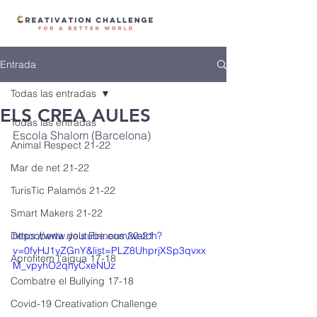
Entrada
Todas las entradas
ELS CREA AULES
Todas las entradas
Escola Shalom (Barcelona)
Animal Respect 21-22
Mar de net 21-22
TurisTic Palamós 21-22
Smart Makers 21-22
Descoberta dels Pirineus 20-21
https://www.youtube.com/watch?
v=0fvHJ1yZGnY&list=PLZ8UhprjXSp3qvxx
Aprofitem l'aigua 17-18
M_vpyhO2qhyCxeNUz
Combatre el Bullying 17-18
Covid-19 Creativation Challenge