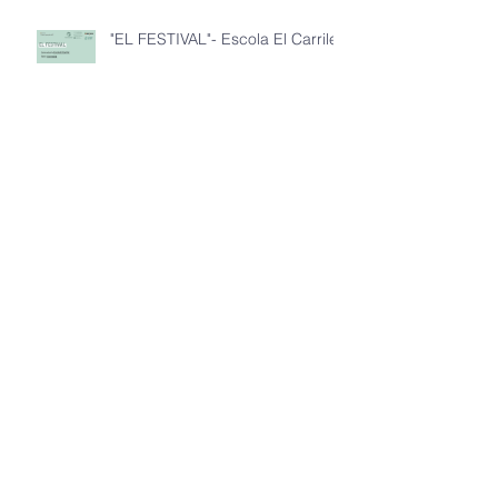
"EL FESTIVAL"- Escola El Carrilet
"BESCANO PLÀSTIC"- IE La
Miquela
"3A: COMPACTING PLASTICS"-
IE La Miquela
"NON-PLASTIC REPUBLIC"- IE
La Miquela