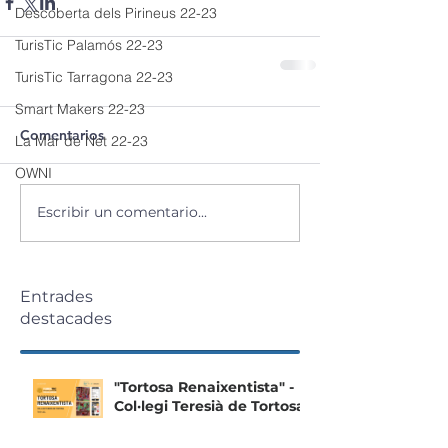
Descoberta dels Pirineus 22-23
TurisTic Palamós 22-23
TurisTic Tarragona 22-23
Smart Makers 22-23
Comentarios
La Mar de Net 22-23
OWNI
Escribir un comentario...
Entrades
destacades
"Tortosa Renaixentista" -
Col·legi Teresià de Tortosa