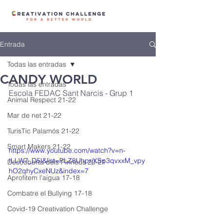
Entrada
Todas las entradas
CANDY WORLD
Todas las entradas
Escola FEDAC Sant Narcis - Grup 1 
Animal Respect 21-22
Mar de net 21-22
TurisTic Palamós 21-22
Smart Makers 21-22
https://www.youtube.com/watch?v=n-
ILLW7_D5I&list=PLZ8UhprjXSp3qvxxM_vpy
Descoberta dels Pirineus 20-21
hO2qhyCxeNUz&index=7
Aprofitem l'aigua 17-18
Combatre el Bullying 17-18
Covid-19 Creativation Challenge