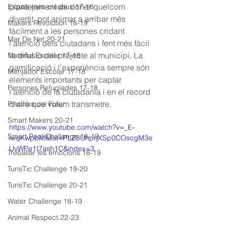
plantejament de donar quelcom 
Espais més creatius 17-18
divertit  pot animar a arribar més 
Makers Revolution 18-19
fàcilment a les persones cridant 
Mar De Net 20-21
l'atenció dels ciutadans i fent més fàcil 
la difusió del projecte al municipi. La 
Material Escolar 17-18
gamificació i l'experiència sempre són 
Menjador Escolar 17-18
elements importants per captar 
Persones Refugiades 17-18
l'atenció de la ciutadania i en el record 
d'allò que volem transmetre.
Piscines del Futur
Smart Makers 20-21
https://www.youtube.com/watch?v=_E-
Smart Pool Challenge 18-19
iwqKwpbM&list=PLZ8UhprjXSp0COscgM3e
UvWPe1I7ash1C&index=3
Treballar les emocions 18-19
TurisTic Challenge 19-20
TurisTic Challenge 20-21
Water Challenge 18-19
Animal Respect 22-23