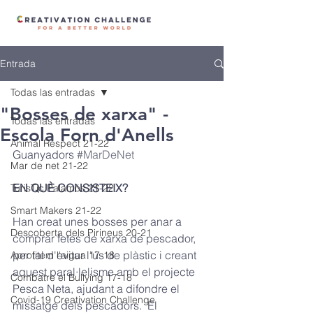
Entrada
Todas las entradas
"Bosses de xarxa" -
Todas las entradas
Escola Forn d'Anells
Animal Respect 21-22
Guanyadors 
#MarDeNet
Mar de net 21-22
EN QUÈ CONSISTEIX? 
TurisTic Palamós 21-22
Smart Makers 21-22
Han creat unes bosses per anar a 
Descoberta dels Pirineus 20-21
comprar fetes de xarxa de pescador, 
per tal d'evitar l'ús de plàstic i creant 
Aprofitem l'aigua 17-18
aquest paral·lelisme amb el projecte 
Combatre el Bullying 17-18
Pesca Neta, ajudant a difondre el 
Covid-19 Creativation Challenge
missatge dels pescadors.  El 