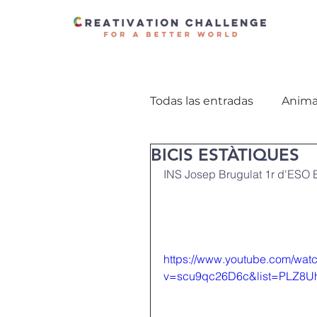
Todas las entradas
Anima
BICIS ESTÀTIQUES
TurisTic Palamós 21-22
INS Josep Brugulat 1r d'ESO 
Descoberta dels Pirineus
https://www.youtube.com/wat
Combatre el Bullying 17-
v=scu9qc26D6c&list=PLZ8Uh