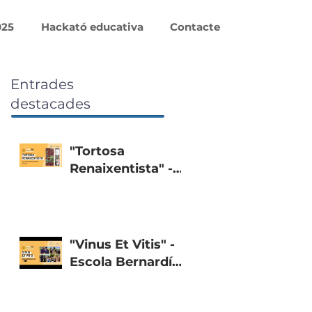
025
Hackató educativa
Contacte
Entrades
destacades
"Tortosa
Renaixentista" -
Col·legi Teresià de
Tortosa
"Vinus Et Vitis" -
Escola Bernardí
Tolrà