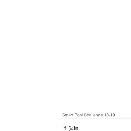
Espais més creatius 17-1
Mar De Net 20-21
Ma
Persones Refugiades 17-
Smart Makers 20-21
Treballar les emocions 18
Smart Pool Challenge 18-19
TurisTic Challenge 20-21