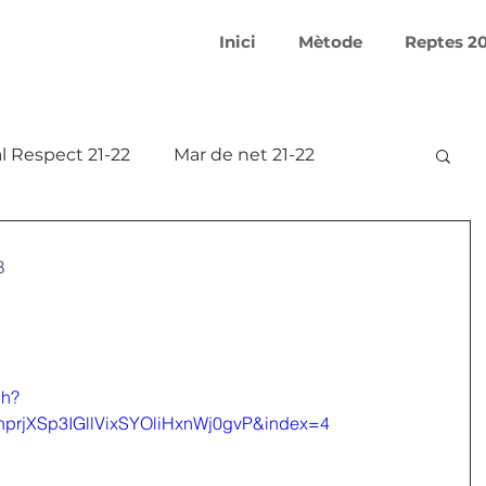
Inici
Mètode
Reptes 2
l Respect 21-22
Mar de net 21-22
Smart Makers 21-22
B
 20-21
Aprofitem l'aigua 17-18
ch?
18
Covid-19 Creativation Challenge
prjXSp3IGllVixSYOliHxnWj0gvP&index=4