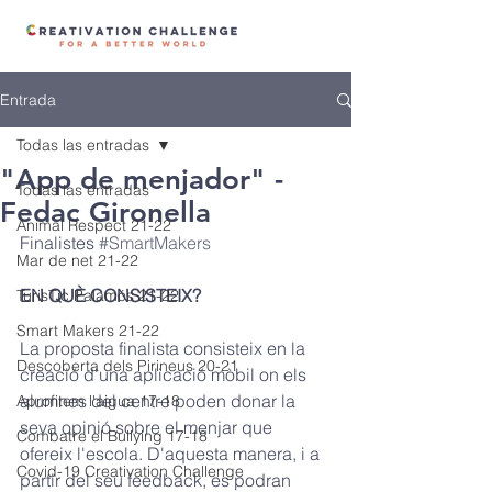
Entrada
Todas las entradas
"App de menjador" -
Todas las entradas
Fedac Gironella
Animal Respect 21-22
Finalistes 
#SmartMakers
Mar de net 21-22
EN QUÈ CONSISTEIX? 
TurisTic Palamós 21-22
Smart Makers 21-22
La proposta finalista consisteix en la 
Descoberta dels Pirineus 20-21
creació d'una aplicació mòbil on els 
alumnes del centre poden donar la 
Aprofitem l'aigua 17-18
seva opinió sobre el menjar que 
Combatre el Bullying 17-18
ofereix l'escola. D'aquesta manera, i a 
Covid-19 Creativation Challenge
partir del seu feedback, es podran 