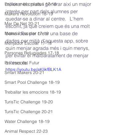
millorar els plats i generar així un major 
Espais més creatius 17-18
interès per part dels alumnes per 
Makers Revolution 18-19
quedar-se a dinar al centre.   L'hem 
Mar De Net 20-21
escollit, ja que creiem que és una molt 
bona idea per crear una base de 
Material Escolar 17-18
dades per mitjà d'aquesta app, sobre 
Menjador Escolar 17-18
quin menjar agrada més i quin menys, 
Persones Refugiades 17-18
per evitar el malbaratament de menjar 
a l'escola.
Piscines del Futur
https://youtu.be/aKIikfBLK1A
Smart Makers 20-21
Smart Pool Challenge 18-19
Treballar les emocions 18-19
TurisTic Challenge 19-20
TurisTic Challenge 20-21
Water Challenge 18-19
Animal Respect 22-23