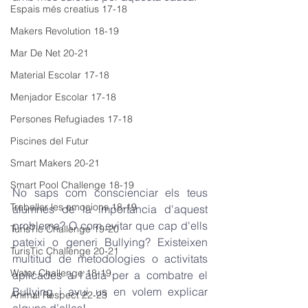
Espais més creatius 17-18
Makers Revolution 18-19
Mar De Net 20-21
Material Escolar 17-18
Menjador Escolar 17-18
Persones Refugiades 17-18
Piscines del Futur
Smart Makers 20-21
Smart Pool Challenge 18-19
No saps com conscienciar els teus 
Treballar les emocions 18-19
alumnes de la importància d'aquest 
problema? O com evitar que cap d'ells 
TurisTic Challenge 19-20
pateixi o generi Bullying? Existeixen 
TurisTic Challenge 20-21
multitud de metodologies o activitats 
Water Challenge 18-19
aplicades a l’aula per a combatre el 
Bullying i avui us en volem explicar 
Animal Respect 22-23