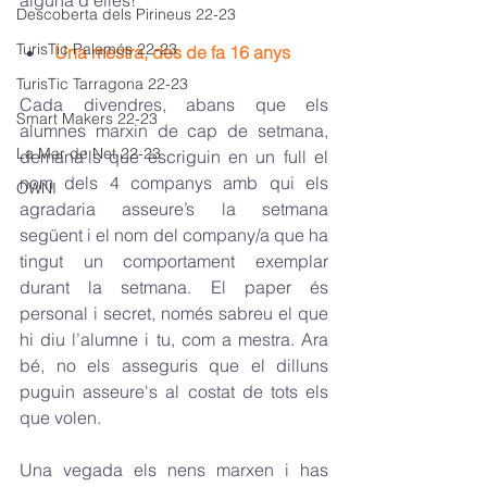
alguna d’elles! 
Descoberta dels Pirineus 22-23
TurisTic Palamós 22-23
Una mestra, des de fa 16 anys
TurisTic Tarragona 22-23
Cada divendres, abans que els 
Smart Makers 22-23
alumnes marxin de cap de setmana, 
La Mar de Net 22-23
demana'ls que escriguin en un full el 
nom dels 4 companys amb qui els 
OWNI
agradaria asseure’s la setmana 
següent i el nom del company/a que ha 
tingut un comportament exemplar 
durant la setmana. El paper és 
personal i secret, només sabreu el que 
hi diu l’alumne i tu, com a mestra. Ara 
bé, no els asseguris que el dilluns 
puguin asseure's al costat de tots els 
que volen.
Una vegada els nens marxen i has 