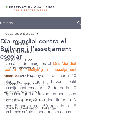
Entrada
Todas las entradas
Dia mundial contra el
Todas las entradas
Bullying i l’assetjament
Animal Respect 21-22
escolar
Mar de net 21-22
Demà, 2 de maig, és el 
Dia Mundial 
TurisTic Palamós 21-22
contra el Bullying i l’assetjament 
escolar
. A Espanya, 1 de cada 10 
Smart Makers 21-22
alumnes assegura haver patit 
Descoberta dels Pirineus 20-21
assetjament escolar i 2 de cada 10 
Aprofitem l'aigua 17-18
agressors que el provoquen confessen 
no saber per què van decidir fer-ho. A 
Combatre el Bullying 17-18
més, Espanya és el 6è país de la UE 
Covid-19 Creativation Challenge
amb més suïcidis per aquesta causa.