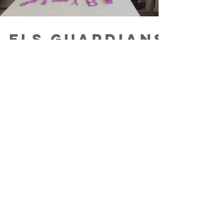
Els Guardians
Col·legi Jesuïtes Poble Sec - Sant Pere
Claver
Load video