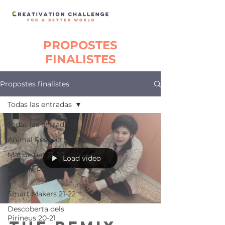
PROPOSTES
FINALISTES
Propostes finalistes
Todas las entradas
Todas las entradas
Animal Respect 21-22
Mar de net 21-22
Load video
TurisTic Palamós 21-
22
Smart Makers 21-22
Descoberta dels
Pirineus 20-21