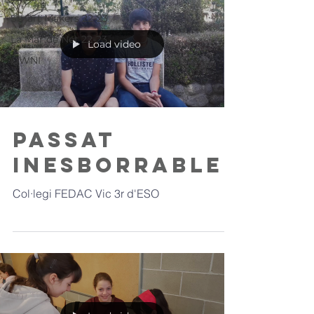
Smart Makers 22-23
La Mar de Net 22-23
Load video
OWNI
Passat
Inesborrable
Col·legi FEDAC Vic 3r d'ESO