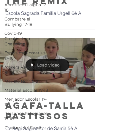
The Remix
Aprofitem l'aigua 17-
18
Escola Sagrada Família Urgell 6è A
Combatre el
Bullying 17-18
Covid-19
Creativation
Challenge
Espais més creatius
17-18
Load video
Makers Revolution
18-19
Mar De Net 20-21
Material Escolar 17-18
Menjador Escolar 17-
Agafa-talla
18
Persones Refugiades
pastissos
17-18
Piscines del Futur
Col·legi Sagrat Cor de Sarrià 5è A