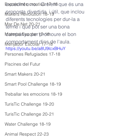
excedint o no.   Creiem que és una 
Espais més creatius 17-18
proposta divertida  i útil, que inclou 
Makers Revolution 18-19
diferents tecnologies per dur-la a 
Mar De Net 20-21
terme i que pot ser una bona 
campanya per promoure el bon 
Material Escolar 17-18
comportament dins de l'aula.
Menjador Escolar 17-18
https://youtu.be/a8U9lcxBHuY
Persones Refugiades 17-18
Piscines del Futur
Smart Makers 20-21
Smart Pool Challenge 18-19
Treballar les emocions 18-19
TurisTic Challenge 19-20
TurisTic Challenge 20-21
Water Challenge 18-19
Animal Respect 22-23