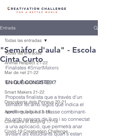
Entrada
Todas las entradas
"Semàfor d'aula" - Escola
Todas las entradas
Cinta Curto
Animal Respect 21-22
Finalistes 
#SmartMakers
Mar de net 21-22
EN QUÈ CONSISTEIX? 
TurisTic Palamós 21-22
Smart Makers 21-22
Proposta finalista que a través d'un 
Descoberta dels Pirineus 20-21
semàfor fet amb legos que indica el 
soroll  que hi ha a classe combinant-
Aprofitem l'aigua 17-18
ho amb sensors de llum i so connectat 
Combatre el Bullying 17-18
a una aplicació, que permetrà anar 
Covid-19 Creativation Challenge
avisant als estudiants quan s'estan 