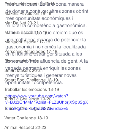
més turístiques. És una bona manera 
Espais més creatius 17-18
de donar a conèixer altres zones obrint 
Makers Revolution 18-19
més oportunitats econòmiques i 
Mar De Net 20-21
millorar la competència gastronòmica.  
 L'hem escollit, ja que creiem que és 
Material Escolar 17-18
una molt bona manera de potenciar la 
Menjador Escolar 17-18
gastronomia i no només la focalitzada 
Persones Refugiades 17-18
en el turisme estranger situada a les 
zones amb més afluència de gent. A la 
Piscines del Futur
vegada permetrà enriquir les zones 
Smart Makers 20-21
menys turístiques i generar noves 
Smart Pool Challenge 18-19
oportunitats i competència.
Treballar les emocions 18-19
https://www.youtube.com/watch?
TurisTic Challenge 19-20
v=BJ3zOrM4M1A&list=PLZ8UhprjXSp3SgX
TurisTic Challenge 20-21
7hxYRgoFs-kc4bZGSW&index=5
Water Challenge 18-19
Animal Respect 22-23