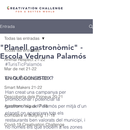
Entrada
Todas las entradas
"Planell gastronòmic" -
Todas las entradas
Escola Vedruna Palamós
Animal Respect 21-22
#TurisTicPalamós
Mar de net 21-22
EN QUÈ CONSISTEIX? 
TurisTic Palamós 21-22
Smart Makers 21-22
Han creat una campanya per 
Descoberta dels Pirineus 20-21
promocionar i potenciar la 
gastronomia de Palamós per mitjà d'un 
Aprofitem l'aigua 17-18
planell on apareixen tots els 
Combatre el Bullying 17-18
restaurants ben valorats del municipi, i 
Covid-19 Creativation Challenge
no només els que trobem a les zones 