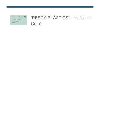
"PESCA PLÀSTICS"- Institut de
Celrà
"EL FESTIVAL"- Escola El Carrilet
"BESCANO PLÀSTIC"- IE La
Miquela
"3A: COMPACTING PLASTICS"-
IE La Miquela