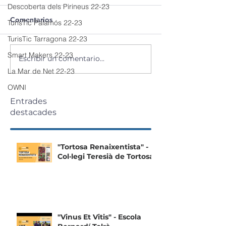
Descoberta dels Pirineus 22-23
Comentarios
TurisTic Palamós 22-23
TurisTic Tarragona 22-23
Smart Makers 22-23
Escribir un comentario...
La Mar de Net 22-23
OWNI
Entrades
destacades
"Tortosa Renaixentista" -
Col·legi Teresià de Tortosa
"Vinus Et Vitis" - Escola