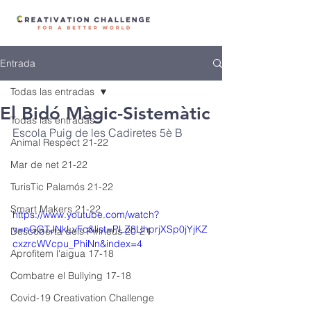
Entrada
Todas las entradas
El Bidó Màgic-Sistemàtic
Todas las entradas
Escola Puig de les Cadiretes 5è B
Animal Respect 21-22
Mar de net 21-22
TurisTic Palamós 21-22
Smart Makers 21-22
https://www.youtube.com/watch?
v=nGGTJNkLvFc&list=PLZ8UhprjXSp0jYjKZ
Descoberta dels Pirineus 20-21
cxzrcWVcpu_PhiNn&index=4
Aprofitem l'aigua 17-18
Combatre el Bullying 17-18
Covid-19 Creativation Challenge