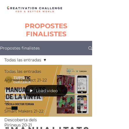
PROPOSTES
FINALISTES
Propostes finalistes
Todas las entradas
Todas las entradas
Animal Respect 21-22
Mar de net 21-22
Load video
TurisTic Palamós 21-
22
Smart Makers 21-22
Descoberta dels
Pirineus 20-21