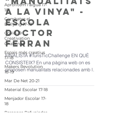
"Manualitats
Aprofitem l'aigua 17-
a la vinya" -
18
Combatre el
Escola
Bullying 17-18
Doctor
Covid-19
Creativation
Ferran
Challenge
Espais més creatius
FINALISTA #TurisTicChallenge EN QUÈ
17-18
CONSISTEIX? En una pàgina web on es
Makers Revolution
proposen manualitats relacionades amb la
18-19
vinya perquè els infants...
Mar De Net 20-21
Material Escolar 17-18
Menjador Escolar 17-
18
Persones Refugiades
17-18
Piscines del Futur